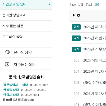
사업공고 및 안내
/
Page :
1
11
Total :
105
온라인 상담코너
번호
자주 묻는 질문
2026년 제3
오프라인 상담
2026년 하반
2026년 직무
온라인상담
2026 직업
105
자주묻는질문
2026년 제2
104
문의) 한국발명진흥회
(※접수마감※)
103
02-3459-2847
직무발명제도 상담 :
02-3459-2793/2847
컨설팅 상담 :
2026년 제2
102
02-3459-2844
인증제 상담 :
2845@kipa.org
E-mail :
(※접수마감※)
101