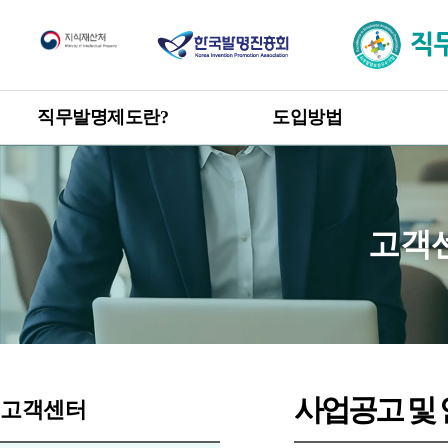
직무발명제도
직무발명제도란?
도입방법
한눈에 보는 직무발명제도
도입방법 안내
신고 · 승계 절차
개요
직무발명 권리관계
목적 및 취지
고객
관련 발명진흥법 및 시행령
직무발명 보상
제도 도입 혜택
사업공고 및
고객센터