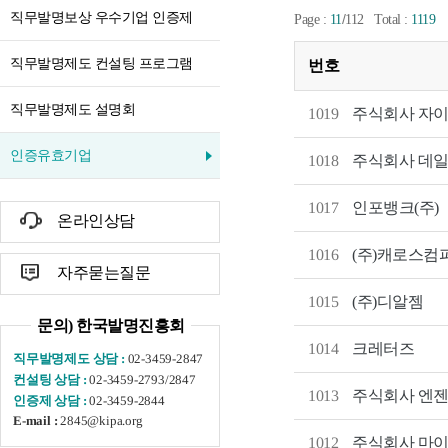
직무발명보상 우수기업 인증제
/
Page :
11
112
Total :
1119
직무발명제도 컨설팅 프로그램
번호
직무발명제도 설명회
1019
주식회사 자
인증유효기업
1018
주식회사 데
1017
인포뱅크(주)
온라인상담
1016
(주)캐로스컴
자주묻는질문
1015
(주)디알젬
문의) 한국발명진흥회
1014
크레터즈
02-3459-2847
직무발명제도 상담 :
02-3459-2793/2847
컨설팅 상담 :
1013
주식회사 엔
02-3459-2844
인증제 상담 :
2845@kipa.org
E-mail :
주식회사 마
1012