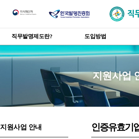
직무발명제도
직무발명제도란?
도입방법
한눈에 보는 직무발명제도
도입방법 안내
신고 · 승계 절차
개요
직무발명 권리관계
목적 및 취지
지원사업 
관련 발명진흥법 및 시행령
직무발명 보상
제도 도입 혜택
인증유효기
지원사업 안내