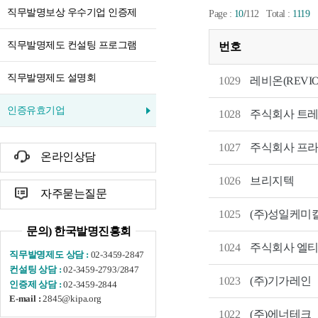
직무발명보상 우수기업 인증제
/
Page :
10
112
Total :
1119
직무발명제도 컨설팅 프로그램
번호
직무발명제도 설명회
1029
레비온(REVIO
인증유효기업
주식회사 트
1028
주식회사 프
1027
온라인상담
1026
브리지텍
자주묻는질문
1025
(주)성일케미
문의) 한국발명진흥회
1024
주식회사 엘
02-3459-2847
직무발명제도 상담 :
02-3459-2793/2847
컨설팅 상담 :
1023
(주)기가레인
02-3459-2844
인증제 상담 :
2845@kipa.org
E-mail :
1022
(주)에너테크