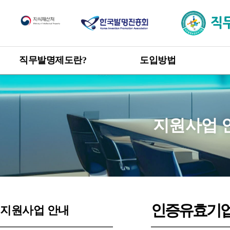
직무발명제도
직무발명제도란?
도입방법
한눈에 보는 직무발명제도
도입방법 안내
신고 · 승계 절차
개요
직무발명 권리관계
목적 및 취지
지원사업 
관련 발명진흥법 및 시행령
직무발명 보상
제도 도입 혜택
인증유효기
지원사업 안내