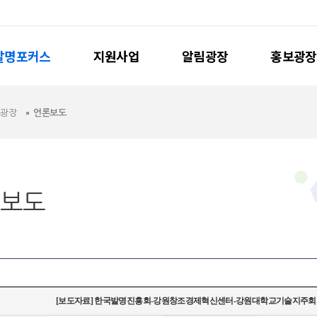
발명포커스
지원사업
알림광장
홍보광장
보광장
언론보도
보도
[보도자료] 한국발명진흥회-강원창조경제혁신센터-강원대학교기술지주회사, 