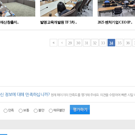
식재산창출지..
발명교육개발원 TF 5차 ..
2025 벤처기업 CEO IP ..
29
30
31
32
33
34
35
36
신 정보에 대해 만족하십니까?
현재 페이지의 만족도를 평가해 주세요. 의견을 수렴하여 빠른 시일
만족
보통
불만
매우불만