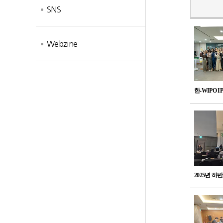
SNS
Webzine
한-WIPO I
2025년 하