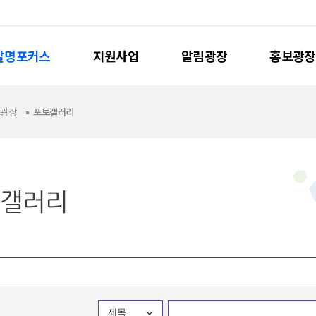
발명포커스
지원사업
알림광장
홍보광장
보광장
포토갤러리
갤러리
제목