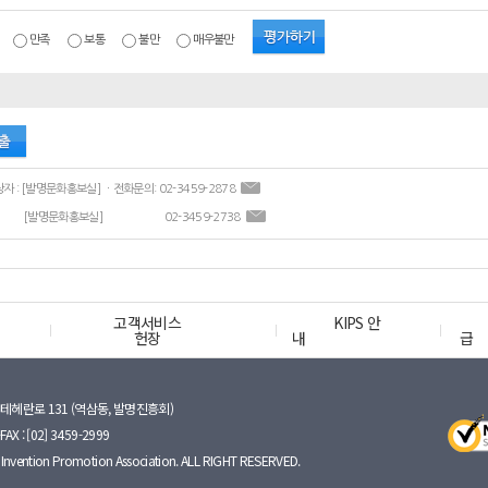
만족
보통
불만
매우불만
ㆍ콘텐츠 담당자 : [발명문화홍보실] ㆍ전화문의: 02-3459-2878
[발명문화홍보실]
02-3459-2738
고객서비스
KIPS 안
헌장
내
급
테헤란로 131 (역삼동, 발명진흥회)
FAX : [02] 3459-2999
nvention Promotion Association. ALL RIGHT RESERVED.