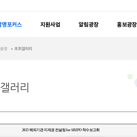
발명포커스
지원사업
알림광장
홍보광장
보광장
포토갤러리
갤러리
2025 해외기관 지재권 컨설팅 for ARIPO 착수보고회