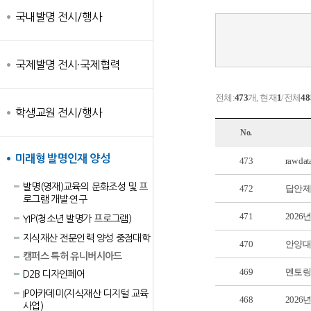
국내발명 전시/행사
국제발명 전시·국제협력
전체:
473
개, 현재
1
/전체
48
학생교원 전시/행사
No.
미래형 발명인재 양성
473
raw d
발명(영재)교육의 문화조성 및 프
472
답안제출
로그램 개발·연구
471
2026
YIP(청소년 발명가 프로그램)
지식재산 전문인력 양성 중점대학
470
안양대
캠퍼스 특허 유니버시아드
469
멘토링
D2B 디자인페어
IP아카데미(지식재산 디지털 교육
468
2026
사업)