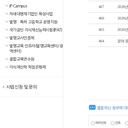
IP-Campus
467
2026
차세대영재기업인 육성사업
466
202
발명ㆍ특허 고등학교 운영지원
465
202
국가공인 지식재산능력시험(lPAT)
발명교사인증제
464
문제 
발명교육 인프라(발명교육센터/광
역센터)
종합교육연수원
지식재산학 학점은행제
사업신청 및 문의
열람하신 정보에 대
매우만족
만족