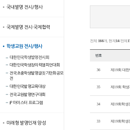
국내발명 전시/행사
국제발명 전시·국제협력
전체:
166
개, 현재
14
/전체
1
학생교원 전시/행사
번호
대한민국학생발명전시회
대한민국학생창의력챔피언대회
36
제19회 대
전국초중학생발명글짓기만화공모
전
대한민국발명교육대상
35
제19회 학생
전국교원발명연구대회
IP 마이스터 프로그램
34
제19회학생
33
제19회학생
미래형 발명인재 양성