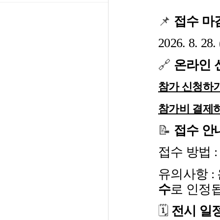
📌
접수 마
2026. 8. 28
🔗
온라인
참가 신청하
참가비 결제
📝
접수 안
접수 방법 
유의사항 :
수
로 인정
🗓️
전시 일