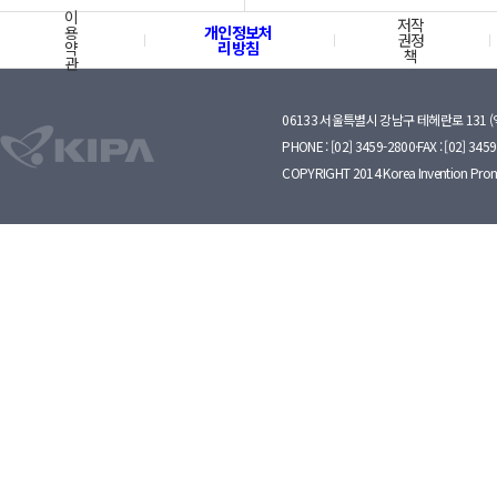
이
저작
용
개인정보처
권정
약
리방침
책
관
06133 서울특별시 강남구 테헤란로 131 
PHONE : [02] 3459-2800·FAX : [02] 345
COPYRIGHT 2014 Korea Invention Prom