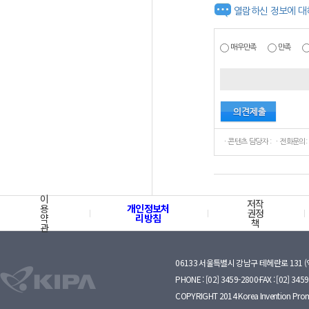
열람하신 정보에 대
매우만족
만족
ㆍ콘텐츠 담당자 : ㆍ전화문의:
이
저작
용
개인정보처
권정
약
리방침
책
관
06133 서울특별시 강남구 테헤란로 131 
PHONE : [02] 3459-2800·FAX : [02] 345
COPYRIGHT 2014 Korea Invention Prom