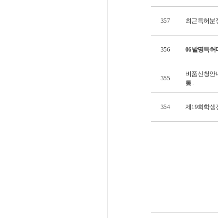
357
최근특허분쟁
356
06발명특허
비품신청안내
355
통..
354
제19회학생