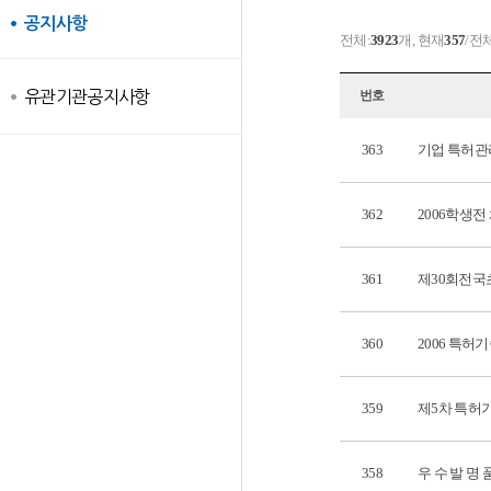
공지사항
전체:
3923
개, 현재
357
/전
유관기관공지사항
번호
363
기업 특허관
362
2006학생
361
제30회전국
360
2006 특허기
359
제5차 특허
358
우 수 발 명 