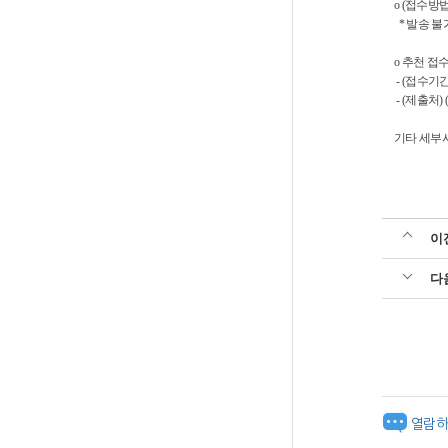
o (접수방
* 발송 불
o 추천 접
- (접수기간) 
- (제출처
기타 세부
이
다
열람하