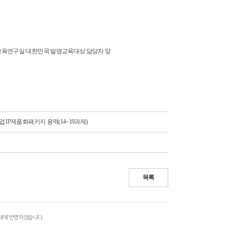
의발명교육연구실 대한민국 발명교육대상 담당자 앞
 IP제품화패키지 용역(14~19과제)
목록
 내에 반영하겠습니다.