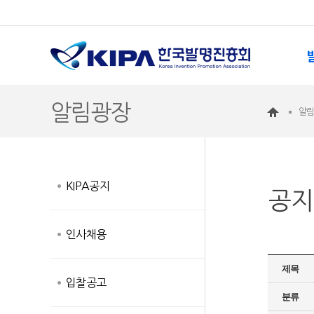
알림광장
알
KIPA공지
공지
인사채용
제목
입찰공고
분류