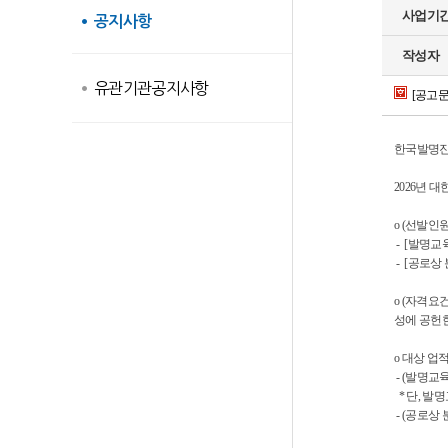
사업기
공지사항
작성자
유관기관공지사항
[공고문]
한국발명진흥
2026년 
o (선발인
- [발명교
- [공로상
o (자격
성에 공헌
o 대상 업
- (발명교육
* 단, 발명
- (공로상