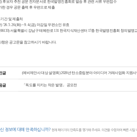
법) 후보자 추천 공문 전자문서로 한국발명진흥회로 발송 후 관련 서류 우편접수
가한 경우 공문 출력 후 우편으로 제출
수기간 및 제출처
‘26. 5. 26.(화) ~ 9. 4.(금), 마감일 우편소인 유효
) (06133) 서울특별시 강남구 테헤란로 131 한국지식재산센터 17층 한국발명진흥회 창
사항은 공고문을 참고하시기 바랍니다.
전글
(예비제안사 대상 설명회) 2026년 탄소중립분야 아이디어 거래사업화 지원사업
음글
「독도를 지키는 작은 발명」 공모전
신 정보에 대해 만족하십니까?
현재 페이지의 만족도를 평가해 주세요. 의견을 수렴하여 빠른 시일