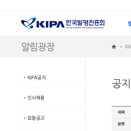
알림광장
알
KIPA공지
공지
인사채용
제목
입찰공고
분류