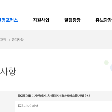
발명포커스
지원사업
알림광장
홍보광장
림광장
공지사항
사항
[D2B] D2B 디자인페어 1차 합격자 대상 썸머스쿨 개별 안내
D2B 디자인페어