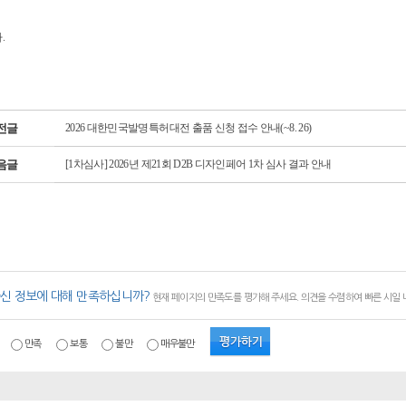
.
전글
2026 대한민국발명특허대전 출품 신청 접수 안내(~8. 26)
음글
[1차심사] 2026년 제21회 D2B 디자인페어 1차 심사 결과 안내
신 정보에 대해 만족하십니까?
현재 페이지의 만족도를 평가해 주세요. 의견을 수렴하여 빠른 시일
만족
보통
불만
매우불만