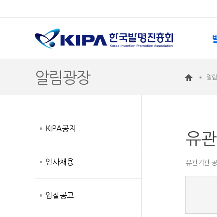
알림광장
알
KIPA공지
유관
인사채용
유관기관 공
입찰공고