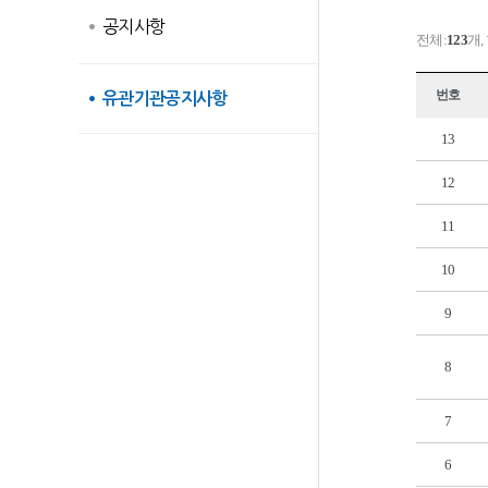
공지사항
전체:
123
개,
번호
유관기관공지사항
13
12
11
10
9
8
7
6