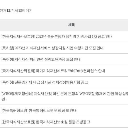
 현재
12
/전체
13
페이지
제목
[한국지식재산보호원] 2023년 특허분쟁 대응전략 지원사업 1차 공고 안내
[특허청] 2023년 지식재산서비스 성장지원 사업 수행기관 모집 안내
[특허청] 지식재산 핵심인력 전략교육과정 모집 안내
[국가지식재산위원회] 국가지식재산네트워크(KIPnet) 컨퍼런스 안내
[특허청] 전문임기제 나급 심사관 경력경쟁채용시험 공고
[WIPO중재조정센터] 지식재산 및 혁신 분야 분쟁의 WIPO조정/중재에 관한 화상 
관..
[한국특허정보원] 한국특허정보원 원장 공모 안내
[한국지식재산보호원] 한국지식재산보호원 원장 초빙공고