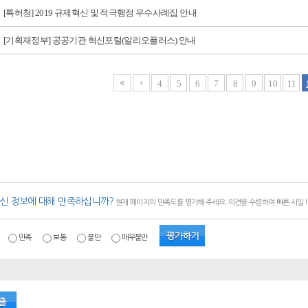
[특허청] 2019 규제혁신 및 적극행정 우수사례집 안내
[기획재정부] 공공기관 혁신포털(알리오플러스) 안내
4
5
6
7
8
9
10
11
신 정보에 대해 만족하십니까?
현재 페이지의 만족도를 평가해 주세요. 의견을 수렴하여 빠른 시일
만족
보통
불만
매우불만