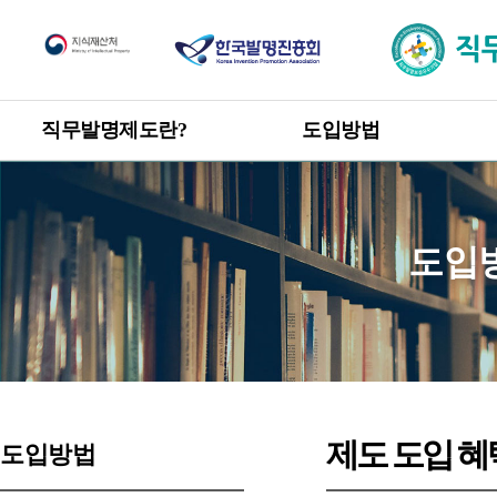
직무발명제도
직무발명제도란?
도입방법
한눈에 보는 직무발명제도
도입방법 안내
신고 · 승계 절차
개요
도입
직무발명 권리관계
목적 및 취지
관련 발명진흥법 및 시행령
직무발명 보상
제도 도입 혜택
제도 도입 혜
도입방법