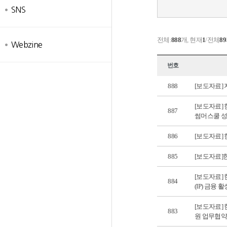
SNS
전체:
888
개, 현재
1
/전체
89
Webzine
번호
888
[보도자료]
[보도자료]
887
썸머스쿨 
886
[보도자료]
885
[보도자료]
[보도자료
884
(IP) 금융
[보도자료]
883
원 업무협약