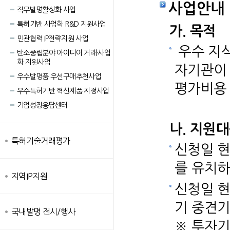
사업안내
직무발명활성화 사업
특허기반 사업화 R&D 지원사업
가. 목적
민관협력 IP전략지원 사업
우수 지식
탄소중립분야 아이디어 거래·사업
화 지원사업
자기관이
우수발명품 우선구매추천사업
평가비용
우수특허기반 혁신제품 지정사업
기업성장응답센터
나. 지원
특허기술거래평가
신청일 현
를 유치하
지역IP지원
신청일 현
기 중견
국내발명 전시/행사
※ 투자기