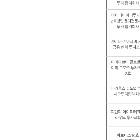
투자 합자회사
아이디아이피투자
2호창업벤처전문
투자 합자회사
케이비-케이티비 
금융 벤처 투자조
아이디브이 글로벌
이피 그로쓰 투자
2호
파라투스 뉴노멀 T
사모투자합자회
피앤피 아이피테크
라우드 투자조
파트너스10호