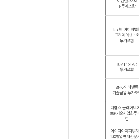
이앤벤처2호
IP투자조합
피앤피아이피밸
크리에이션 1
투자조합
IDV IP STAR
투자조합
BNK-인터밸류
기술금융 투자조
더웰스-클레어보
트IP기술사업화투
합
아이디아이피투자
1호창업벤처전문