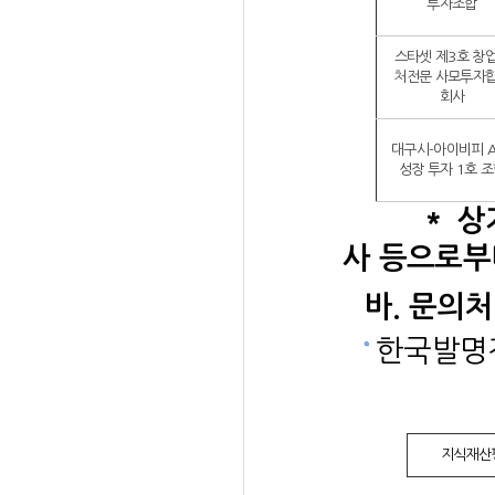
투자조합
스타셋 제3호 창
처전문 사모투자
회사
대구시-아이비피 A
성장 투자 1호 
* 상기 
사 등으로부
바. 문의처
한국발명진
지식재산평