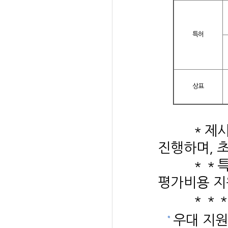
특허
상표
＊제시된
진행하며, 
＊＊특허(등
평가비용 지
＊＊
우대 지원