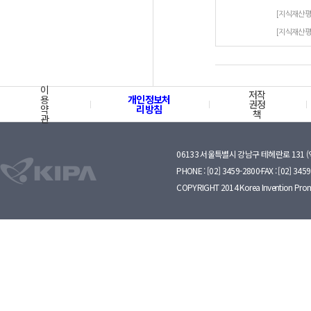
[지식재산
[지식재산
이
저작
용
개인정보처
권정
약
리방침
책
관
06133 서울특별시 강남구 테헤란로 131 
PHONE : [02] 3459-2800·FAX : [02] 345
COPYRIGHT 2014 Korea Invention Prom