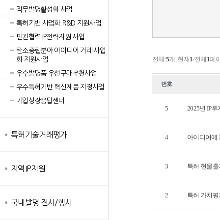
직무발명활성화 사업
특허기반 사업화 R&D 지원사업
민관협력 IP전략지원 사업
탄소중립분야 아이디어 거래·사업
전체:
5
개, 현재
1
/전체
1
페
화 지원사업
우수발명품 우선구매추천사업
번호
우수특허기반 혁신제품 지정사업
기업성장응답센터
5
2025년 I
특허기술거래평가
4
아이디어에 
3
특허 현물출
지역IP지원
2
특허 가치평
국내발명 전시/행사