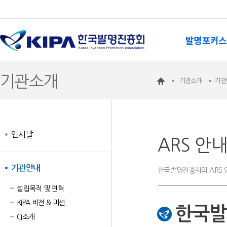
발명포커스
기관소개
기관소개
기관
인사말
ARS 안
기관안내
한국발명진흥회의 ARS 
설립목적 및 연혁
KIPA 비전 & 미션
한국발
CI소개