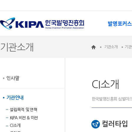
발명포커스
기관소개
기관소개
기관
인사말
CI소개
기관안내
한국발명진흥회 심벌마크
설립목적 및 연혁
KIPA 비전 & 미션
컬러타입
CI소개