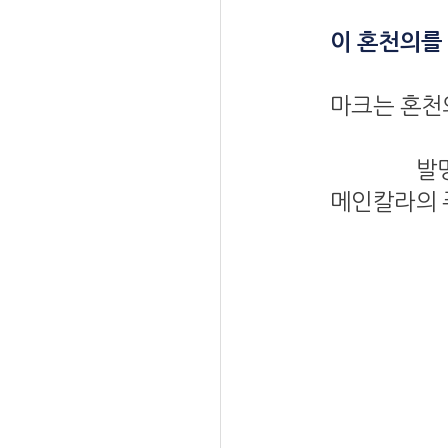
이 혼천의를
마크는 혼천
발
메인칼라의 