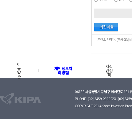
이
저작
용
개인정보처
권정
약
리방침
책
관
06133 서울특별시 강남구 테헤란로 131 
PHONE : [02] 3459-2800·FAX : [02] 345
COPYRIGHT 2014 Korea Invention Prom