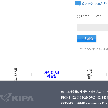
열람하신 정보에 대
매우만족
만족
이
저작
용
개인정보처
권정
약
리방침
책
관
06133 서울특별시 강남구 테헤란로 131 
PHONE : [02] 3459-2800·FAX : [02] 345
COPYRIGHT 2014 Korea Invention Prom