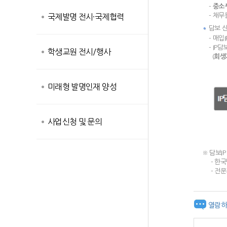
-
중소·
-
채무불
국제발명 전시·국제협력
담보 
-
매입I
-
IP담
학생교원 전시/행사
(
회생기
미래형 발명인재 양성
사업신청 및 문의
※ 담보I
- 한국발명진
- 전문기관(
열람하