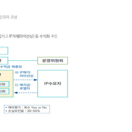
 인프라 조성
입
하고
IP거래(라이선싱) 등 수익화
추진