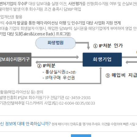
벤처기업의 우수IP
대상 담보대출 실행 이전,
사전평가
를 진행(회수지원 여부 및 손실보전
이행이 발생 이후 회수지원 조건 충족시 담보IP 매입
산업재산권 활용
P의
수요자 발굴을 통한 매각·라이선싱 이행
및
인수기업 대상 사업화 지원 연계
보대출 기업의 회생절차 이행시, 매입한 담보IP의 실시권을 해당기업에게 부여하여 영업 
업 대상 SLB(Sales&License Back) 프로그램
)
P 활용(매입·라이선싱 등) 문의
흥회 IP담보 회수지원기구 전담기관 02-3459-2938
인텔렉추얼 디스커버리 사업3팀) 02-6004-8035/8033
신 정보에 대해 만족하십니까?
현재 페이지의 만족도를 평가해 주세요. 의견을 수렴하여 빠른 시일