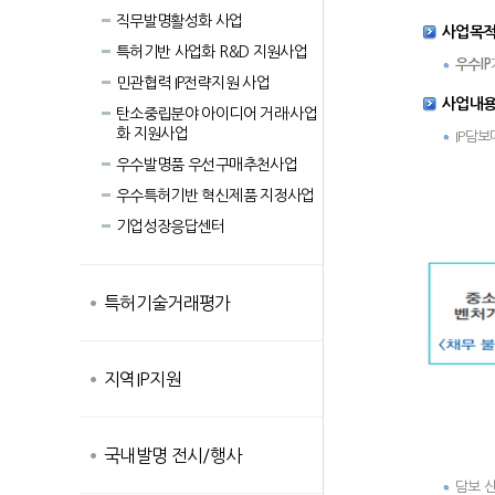
직무발명활성화 사업
사업목
특허기반 사업화 R&D 지원사업
우수IP
민관협력 IP전략지원 사업
사업내
탄소중립분야 아이디어 거래·사업
화 지원사업
IP담
우수발명품 우선구매추천사업
우수특허기반 혁신제품 지정사업
기업성장응답센터
특허기술거래평가
지역IP지원
국내발명 전시/행사
담보 