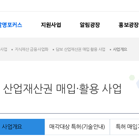
발명포커스
지원사업
알림광장
홍보광장
원사업
지식재산 금융·사업화
담보 산업재산권 매입·활용 사업
사업개요
 산업재산권 매입·활용 사업
사업개요
매각대상 특허(기술안내)
특허 매입