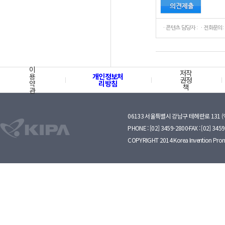
ㆍ콘텐츠 담당자 : ㆍ전화문의:
이
저작
용
개인정보처
권정
약
리방침
책
관
06133 서울특별시 강남구 테헤란로 131 
PHONE : [02] 3459-2800·FAX : [02] 345
COPYRIGHT 2014 Korea Invention Prom