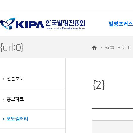
발명포커스
{url:0}
{url:0}
{url:1}
언론보도
{2}
홍보자료
포토갤러리