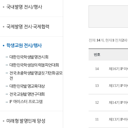
국내발명 전시/행사
국제발명 전시·국제협력
전체:
14
개, 현재
1
/전체
2
페
학생교원 전시/행사
번호
대한민국학생발명전시회
대한민국학생창의력챔피언대회
14
제16기 IP
전국초중학생발명글짓기만화공모
전
13
제15기 IP
대한민국발명교육대상
전국교원발명연구대회
IP 마이스터 프로그램
12
제14기 IP
11
제13기 IP
미래형 발명인재 양성