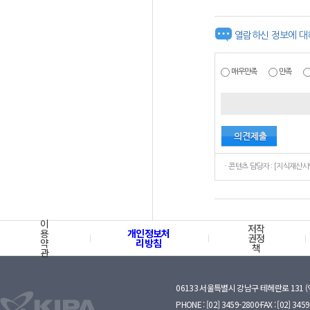
열람하신 정보에 대
매우만족
만족
이
저작
용
개인정보처
권정
약
리방침
책
관
06133 서울특별시 강남구 테헤란로 131 
PHONE : [02] 3459-2800·FAX : [02] 345