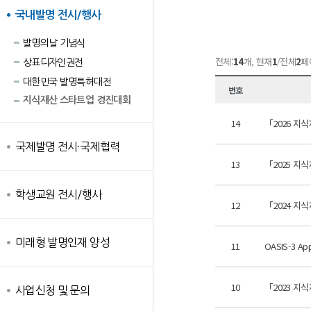
국내발명 전시/행사
발명의날 기념식
전체:
14
개, 현재
1
/전체
2
페
상표디자인권전
대한민국 발명특허대전
번호
지식재산 스타트업 경진대회
14
「2026 지
국제발명 전시·국제협력
13
「2025 지
학생교원 전시/행사
12
「2024 지
미래형 발명인재 양성
11
OASIS-3 App
10
「2023 지
사업신청 및 문의