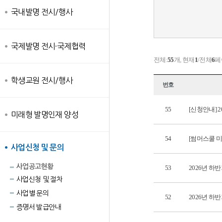
국내발명 전시/행사
국제발명 전시·국제협력
전체:
55
개, 현재
1
/전체
6
페
학생교원 전시/행사
번호
55
[신청안내] 2
미래형 발명인재 양성
54
[썸머스쿨 
사업신청 및 문의
사업공고현황
53
2026년 
사업신청 및 절차
사업별 문의
52
2026년 
증명서 발급안내