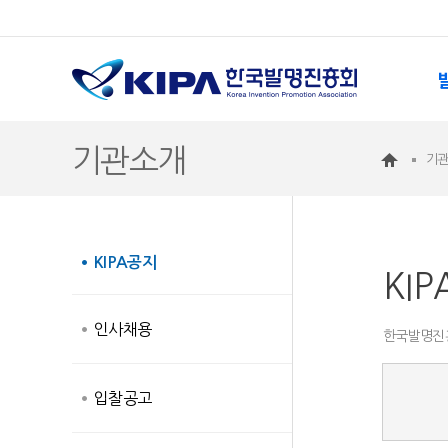
기관소개
기
KIPA공지
KI
인사채용
한국발명진
입찰공고