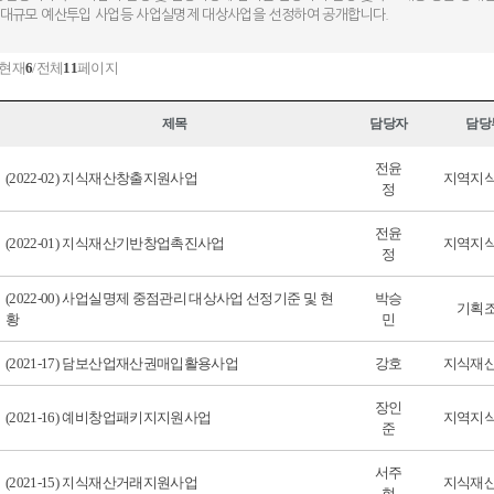
 대규모 예산투입 사업등 사업실명제 대상사업을 선정하여 공개합니다.
 현재
6
/전체
11
페이지
제목
담당자
담당
전윤
(2022-02) 지식재산창출지원사업
지역지
정
전윤
(2022-01) 지식재산기반창업촉진사업
지역지
정
(2022-00) 사업실명제 중점관리 대상사업 선정기준 및 현
박승
기획
황
민
(2021-17) 담보산업재산권매입활용사업
강호
지식재
장인
(2021-16) 예비창업패키지지원사업
지역지
준
서주
(2021-15) 지식재산거래지원사업
지식재
현