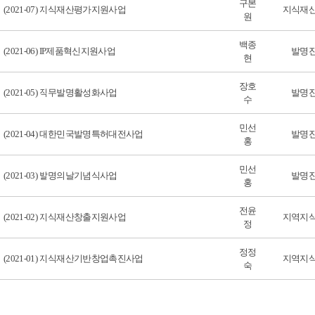
구본
(2021-07) 지식재산평가지원사업
지식재
원
백종
(2021-06) IP제품혁신지원사업
발명
현
장호
(2021-05) 직무발명활성화사업
발명
수
민선
(2021-04) 대한민국발명특허대전사업
발명
홍
민선
(2021-03) 발명의날기념식사업
발명
홍
전윤
(2021-02) 지식재산창출지원사업
지역지
정
정정
(2021-01) 지식재산기반창업촉진사업
지역지
숙