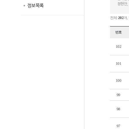
정현안,
정보목록
전체:
202
개,
번호
102
101
100
99
98
97