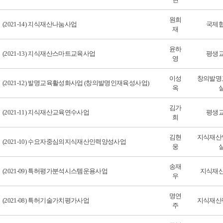
원희
(2021-14) 지식재산나눔사업
국제
재
윤하
(2021-13) 지식재산스마트교육사업
평생
영
이성
창의발명
(2021-12) 발명교육활성화사업 (창의발명인재육성사업)
옥
김가
(2021-11) 지식재산교육연수사업
평생
희
김현
지식재산
(2021-10) 수요자중심의지식재산인력양성사업
웅
송재
(2021-09) 특허평가분석시스템운용사업
지식재
우
명연
(2021-08) 특허기술가치평가사업
지식재산
주