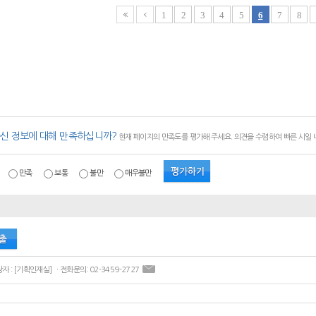
1
2
3
4
5
6
7
8
신 정보에 대해 만족하십니까?
현재 페이지의 만족도를 평가해 주세요. 의견을 수렴하여 빠른 시일
만족
보통
불만
매우불만
ㆍ콘텐츠 담당자 : [기획인재실] ㆍ전화문의: 02-3459-2727