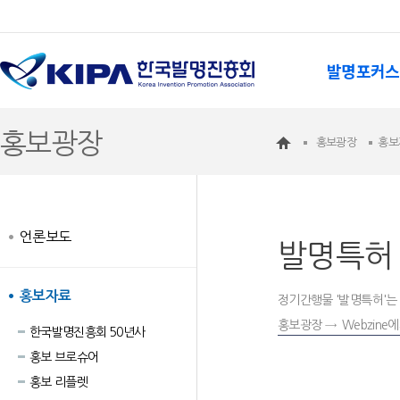
발명포커스
홍보광장
홍보광장
홍보
언론보도
발명특허
홍보자료
정기간행물 '발명특허'는 
홍보광장 → Webzine
한국발명진흥회 50년사
홍보 브로슈어
홍보 리플렛