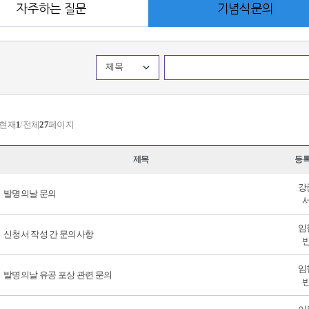
자주하는 질문
기념식문의
제목
 현재
1
/전체
27
페이지
제목
등
강
발명의날 문의
임
신청서 작성 간 문의사항
임
발명의날 유공 포상 관련 문의