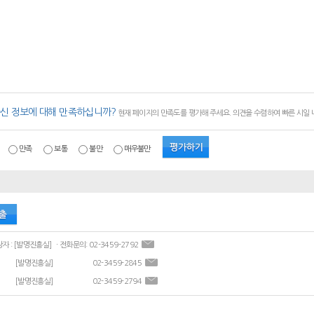
신 정보에 대해 만족하십니까?
현재 페이지의 만족도를 평가해 주세요. 의견을 수렴하여 빠른 시일
만족
보통
불만
매우불만
ㆍ콘텐츠 담당자 : [발명진흥실] ㆍ전화문의: 02-3459-2792
[발명진흥실]
02-3459-2845
[발명진흥실]
02-3459-2794