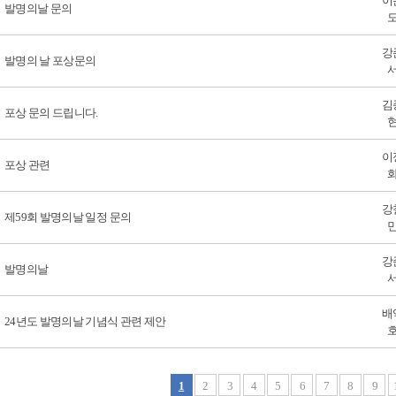
이
발명의날 문의
강
발명의 날 포상문의
김
포상 문의 드립니다.
이
포상 관련
강
제59회 발명의날 일정 문의
강
발명의날
배
24년도 발명의날 기념식 관련 제안
1
2
3
4
5
6
7
8
9