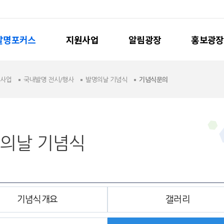
발명포커스
지원사업
알림광장
홍보광장
원사업
국내발명 전시/행사
발명의날 기념식
기념식문의
의날 기념식
기념식개요
갤러리