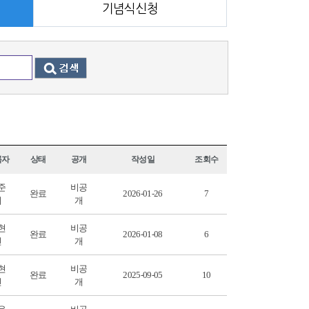
기념식신청
록자
상태
공개
작성일
조회수
준
비공
완료
2026-01-26
7
서
개
현
비공
완료
2026-01-08
6
빈
개
현
비공
완료
2025-09-05
10
빈
개