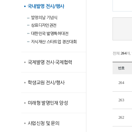
국내발명 전시/행사
발명의날 기념식
상표디자인권전
대한민국 발명특허대전
지식재산 스타트업 경진대회
전체:
264
개,
국제발명 전시·국제협력
번호
학생교원 전시/행사
264
263
미래형 발명인재 양성
262
사업신청 및 문의