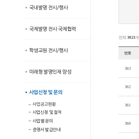
국내발명 전시/행사
국제발명 전시·국제협력
전체:
3923
개
학생교원 전시/행사
번호
363
미래형 발명인재 양성
362
사업신청 및 문의
사업공고현황
361
사업신청 및 절차
사업별 문의
360
증명서 발급안내