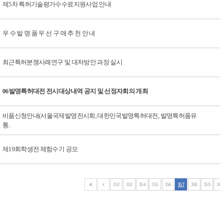
제5차 특허기술평가수수료지원사업 안내
우 수 발 명 품 우 선 구 매 추 천 안 내
최근특허분쟁사례연구 및 대처방안 과정 실시
06발명특허대전 전시대상내역 공지 및 선정자회의 개최
비품신청안내(서울국제발명전시회, 대한민국발명특허대전, 발명특허품유
통..
제19회학생전 체험수기 공모
352
353
354
355
356
357
358
359
3