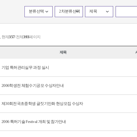
분류선택
2차분류선택
제목
, 현재
357
/전체
393
페이지
제목
기업 특허관리실무 과정 실시
2006학생전 체험수기공모 수상자안내
제30회전국초중학생 글짓기만화 현상모집 수상자
2006 특허기술 Festival 개최 및 참가안내