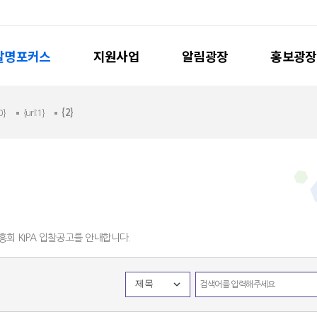
발명포커스
지원사업
알림광장
홍보광장
:0}
{url:1}
{2}
회 KIPA 입찰공고를 안내합니다.
제목