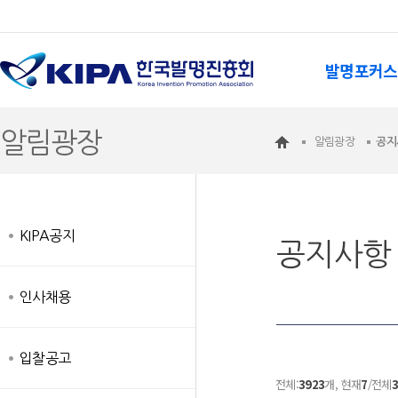
발명포커스
알림광장
알림광장
공지
KIPA공지
공지사항
인사채용
입찰공고
전체:
3923
개, 현재
7
/전체
3